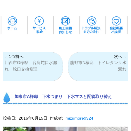
川西市G様邸 台所蛇口水漏
龍野市N様邸 トイレタンク水
れ 蛇口交換修理
漏れ
加東市A様邸 下水つまり 下水マスと配管取り替え
投稿日:
2016年6月15日
作成者:
mizumore9924