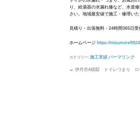
トイレの水漏れ・つまり、お風呂の
り、給湯器の水漏れ修など、水道修
さい。地域最安値で施工・修理いた
見積り・出張無料・24時間365日
ホームページ
https://mizumore992
カテゴリー:
施工実績
パーマリンク
←
伊丹市A様邸 トイレつまり ロ