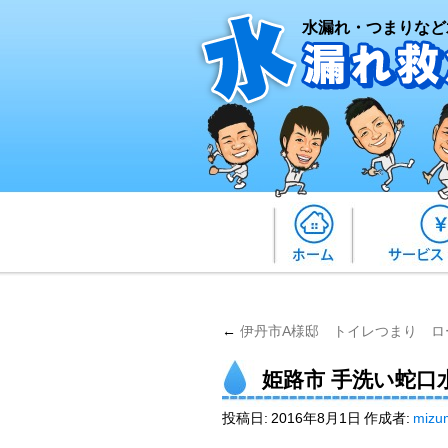
水漏れ・つまりなど
←
伊丹市A様邸 トイレつまり ロ
姫路市 手洗い蛇口
投稿日:
2016年8月1日
作成者:
mizu