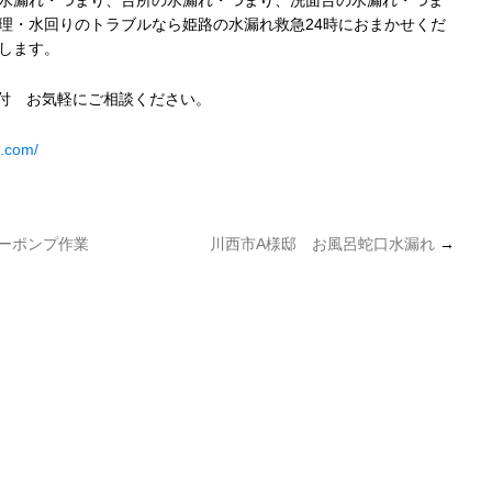
水漏れ・つまり、台所の水漏れ・つまり、洗面台の水漏れ・つま
理・水回りのトラブルなら姫路の水漏れ救急24時におまかせくだ
します。
受付 お気軽にご相談ください。
4.com/
ーポンプ作業
川西市A様邸 お風呂蛇口水漏れ
→