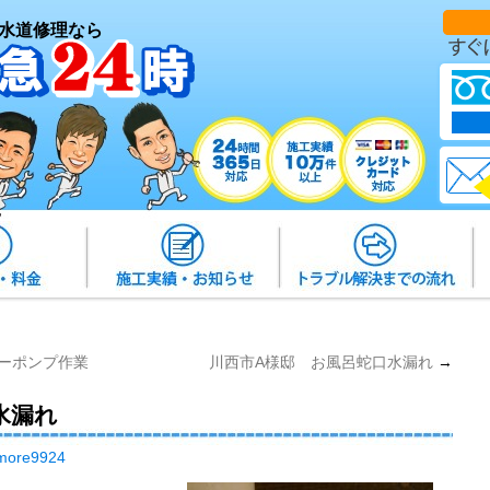
水道修理なら
ーポンプ作業
川西市A様邸 お風呂蛇口水漏れ
→
水漏れ
more9924