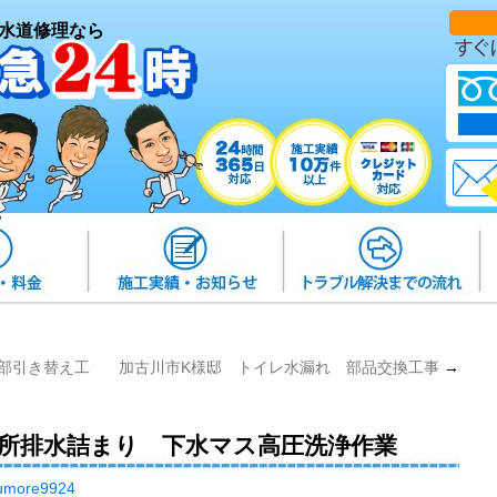
水道修理なら
部引き替え工
加古川市K様邸 トイレ水漏れ 部品交換工事
→
台所排水詰まり 下水マス高圧洗浄作業
umore9924