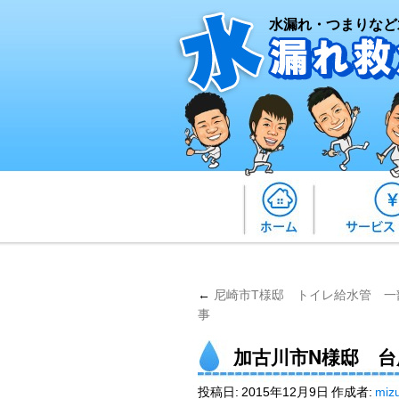
水漏れ・つまりなど
←
尼崎市T様邸 トイレ給水管 一
事
加古川市N様邸 
投稿日:
2015年12月9日
作成者:
miz