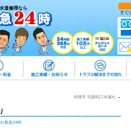
水道修理なら
赤穂市 洗面蛇口水漏れ
→
り
れ救急24時