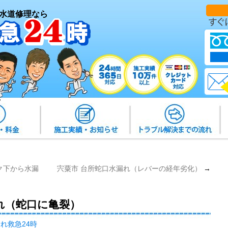
水道修理なら
ク下から水漏
宍粟市 台所蛇口水漏れ（レバーの経年劣化）
→
れ（蛇口に亀裂）
れ救急24時