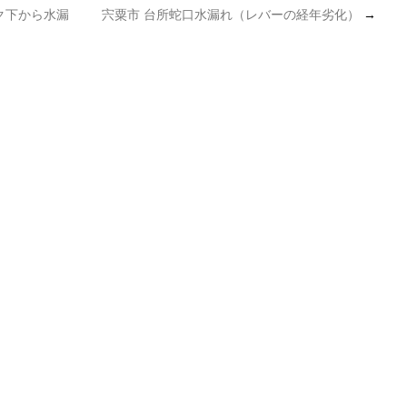
ク下から水漏
宍粟市 台所蛇口水漏れ（レバーの経年劣化）
→