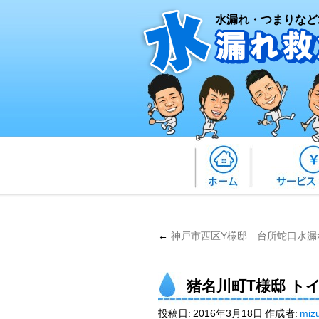
水漏れ・つまりなど
←
神戸市西区Y様邸 台所蛇口水漏
猪名川町T様邸 ト
投稿日:
2016年3月18日
作成者:
miz