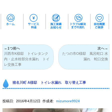
川西市K様邸 トイレタンク
たつの市O様邸 風呂蛇口 水
内・止水栓部分水漏れ トイ
漏れ 蛇口交換
レ交換工事
猪名川町 A様邸 トイレ水漏れ 取り替え工事
投稿日:
2016年4月12日
作成者:
mizumore9924