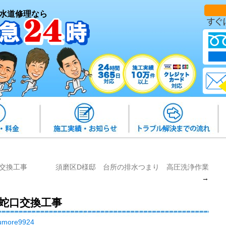
水道修理なら
交換工事
須磨区D様邸 台所の排水つまり 高圧洗浄作業
→
蛇口交換工事
umore9924