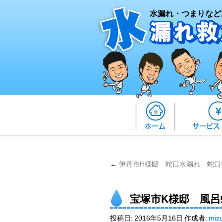
水漏れ・つまりなど
←
伊丹市H様邸 蛇口水漏れ 蛇口
宝塚市K様邸 風呂
投稿日:
2016年5月16日
作成者:
miz